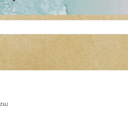
Bizu』