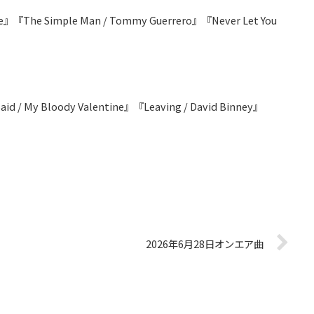
rse』『The Simple Man / Tommy Guerrero』『Never Let You
aid / My Bloody Valentine』『Leaving / David Binney』
2026年6月28日オンエア曲