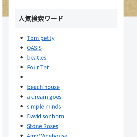
人気検索ワード
Tom petty
OASIS
beatles
Four Tet
beach house
a dream goes
simple minds
David sonborn
Stone Roses
Amy Winehouse