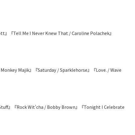
ott』『Tell Me I Never Knew That / Caroline Polachek』
key Majik』『Saturday / Sparklehorse』『Love. / Wave
 Stuff』『Rock Wit'cha / Bobby Brown』『Tonight I Celebrate