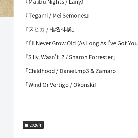
『Malibu Nights / Lany』
『Tegami / Mei Semones』
『スピカ / 椎名林檎』
『I’ll Never Grow Old (As Long As I’ve Got Y
『Silly, Wasn’t I? / Sharon Forrester』
『Childhood / Daniel.mp3 & Zamaro』
『Wind Or Vertigo / Okonski』
2026年