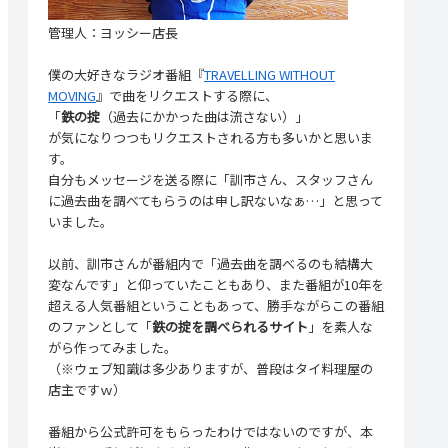
管理人：ヨッシー店長
僕の大好きなラジオ番組『
TRAVELLING WITHOUT
MOVING
』で曲をリクエストする際に、
「
鉄の掟
（過去にかかった曲は流さない）」
が気になりつつもリクエストされる方も多いかと思いま
す。
自分もメッセージを送る際に「訓市さん、スタッフさん
に過去曲を調べてもらうのは申し訳ないなぁ…」と思って
いました。
以前、訓市さんが番組内で「過去曲を調べるのも結構大
変なんです」と仰っていたこともあり、また番組が10年を
超える人気番組ということもあって、勝手ながらこの番組
のファンとして「
鉄の掟を調べられるサイト
」を素人な
がら作ってみました。
（※ウェブ知識は多少ありますが、普段はタイ料理屋の
店主ですｗ）
番組から公式許可をもらったわけではないのですが、本