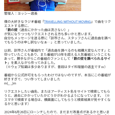
管理人：ヨッシー店長
僕の大好きなラジオ番組『
TRAVELLING WITHOUT MOVING
』で曲をリク
エストする際に、
「
鉄の掟
（過去にかかった曲は流さない）」
が気になりつつもリクエストされる方も多いかと思います。
自分もメッセージを送る際に「訓市さん、スタッフさんに過去曲を調べ
てもらうのは申し訳ないなぁ…」と思っていました。
以前、訓市さんが番組内で「過去曲を調べるのも結構大変なんです」と
仰っていたこともあり、また番組が10年を超える人気番組ということも
あって、勝手ながらこの番組のファンとして「
鉄の掟を調べられるサイ
ト
」を素人ながら作ってみました。
（※ウェブ知識は多少ありますが、普段はタイ料理屋の店主ですｗ）
番組から公式許可をもらったわけではないのですが、本当にこの番組が
好きすぎて、つい作ってしまいました
m(_ _)m
リクエストしたい曲名、またはアーティスト名をサイトで検索してもら
うと、過去にかかっていたかどうかがわかるようになっています。（※
スマホで検索する場合は、横画面にしてもらうと検索結果が見やすくな
るかと思います）
2024年6月26日にローンチしたので、まだまだ改善点があるかと思いま