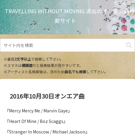
TRAVELLING WITHOUT MOVING 過去のオンエア曲検
索サイト
※最低
3文字以上
で検索して下さい。
※スマホは
横画面
だと検索結果が見やすいです。
※アーティスト名検索後は、念のため
曲名でも検索
して下さい。
2016年10月30日オンエア曲
『Mercy Mercy Me / Marvin Gaye』
『Heart Of Mine / Boz Scaggs』
『Stranger In Moscow / Michael Jackson』