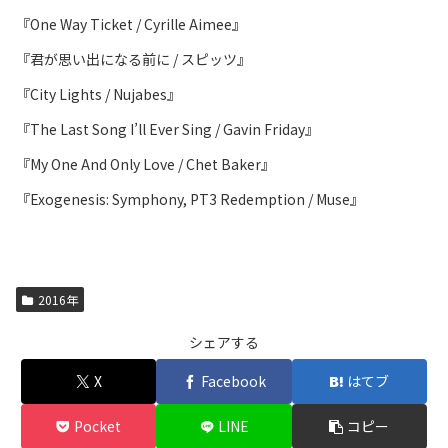
『One Way Ticket / Cyrille Aimee』
『君が思い出になる前に / スピッツ』
『City Lights / Nujabes』
『The Last Song I’ll Ever Sing / Gavin Friday』
『My One And Only Love / Chet Baker』
『Exogenesis: Symphony, PT3 Redemption / Muse』
2016年
シェアする
X
Facebook
はてブ
Pocket
LINE
コピー