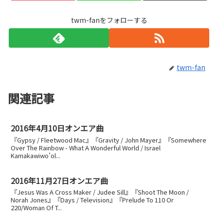
twm-fanをフォローする
twm-fan
関連記事
2016年4月10日オンエア曲
『Gypsy / Fleetwood Mac』『Gravity / John Mayer』『Somewhere
Over The Rainbow - What A Wonderful World / Israel
Kamakawiwo'ol...
2016年11月27日オンエア曲
『Jesus Was A Cross Maker / Judee Sill』『Shoot The Moon /
Norah Jones』『Days / Television』『Prelude To 110 Or
220/Woman Of T...