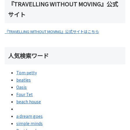
『TRAVELLING WITHOUT MOVING』公式
サイト
『TRAVELLING WITHOUT MOVING』公式サイトはこちら
人気検索ワード
Tom petty
beatles
Oasis
Four Tet
beach house
a dream goes
simple minds