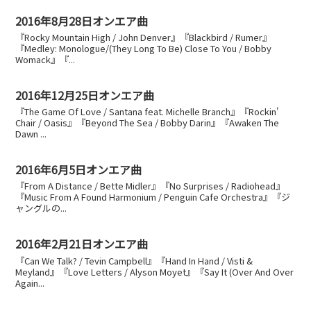
2016年8月28日オンエア曲
『Rocky Mountain High / John Denver』『Blackbird / Rumer』
『Medley: Monologue/(They Long To Be) Close To You / Bobby
Womack』『...
2016年12月25日オンエア曲
『The Game Of Love / Santana feat. Michelle Branch』『Rockin'
Chair / Oasis』『Beyond The Sea / Bobby Darin』『Awaken The
Dawn ...
2016年6月5日オンエア曲
『From A Distance / Bette Midler』『No Surprises / Radiohead』
『Music From A Found Harmonium / Penguin Cafe Orchestra』『ジ
ャングルの...
2016年2月21日オンエア曲
『Can We Talk? / Tevin Campbell』『Hand In Hand / Visti &
Meyland』『Love Letters / Alyson Moyet』『Say It (Over And Over
Again...