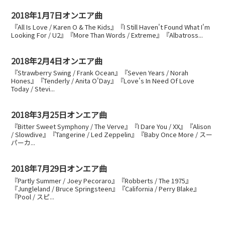
2018年1月7日オンエア曲
『All Is Love / Karen O & The Kids』『I Still Haven't Found What I'm
Looking For / U2』『More Than Words / Extreme』『Albatross...
2018年2月4日オンエア曲
『Strawberry Swing / Frank Ocean』『Seven Years / Norah
Hones』『Tenderly / Anita O'Day』『Love's In Need Of Love
Today / Stevi...
2018年3月25日オンエア曲
『Bitter Sweet Symphony / The Verve』『I Dare You / XX』『Alison
/ Slowdive』『Tangerine / Led Zeppelin』『Baby Once More / スー
パーカ...
2018年7月29日オンエア曲
『Partly Summer / Joey Pecoraro』『Robberts / The 1975』
『Jungleland / Bruce Springsteen』『California / Perry Blake』
『Pool / スピ...