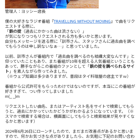
管理人：ヨッシー店長
僕の大好きなラジオ番組『
TRAVELLING WITHOUT MOVING
』で曲をリク
エストする際に、
「
鉄の掟
（過去にかかった曲は流さない）」
が気になりつつもリクエストされる方も多いかと思います。
自分もメッセージを送る際に「訓市さん、スタッフさんに過去曲を調べ
てもらうのは申し訳ないなぁ…」と思っていました。
以前、訓市さんが番組内で「過去曲を調べるのも結構大変なんです」と
仰っていたこともあり、また番組が10年を超える人気番組ということも
あって、勝手ながらこの番組のファンとして「
鉄の掟を調べられるサイ
ト
」を素人ながら作ってみました。
（※ウェブ知識は多少ありますが、普段はタイ料理屋の店主ですｗ）
番組から公式許可をもらったわけではないのですが、本当にこの番組が
好きすぎて、つい作ってしまいました
m(_ _)m
リクエストしたい曲名、またはアーティスト名をサイトで検索してもら
うと、過去にかかっていたかどうかがわかるようになっています。（※
スマホで検索する場合は、横画面にしてもらうと検索結果が見やすくな
るかと思います）
2024年6月26日にローンチしたので、まだまだ改善点があるかと思いま
すので、何かお気づきな点がありましたら、お気軽に下記のお問い合わ