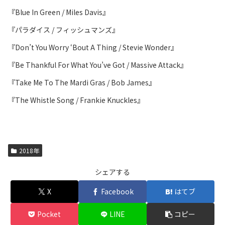
『Blue In Green / Miles Davis』
『パラダイス / フィッシュマンズ』
『Don’t You Worry ‘Bout A Thing / Stevie Wonder』
『Be Thankful For What You’ve Got / Massive Attack』
『Take Me To The Mardi Gras / Bob James』
『The Whistle Song / Frankie Knuckles』
2018年
シェアする
X
Facebook
はてブ
Pocket
LINE
コピー