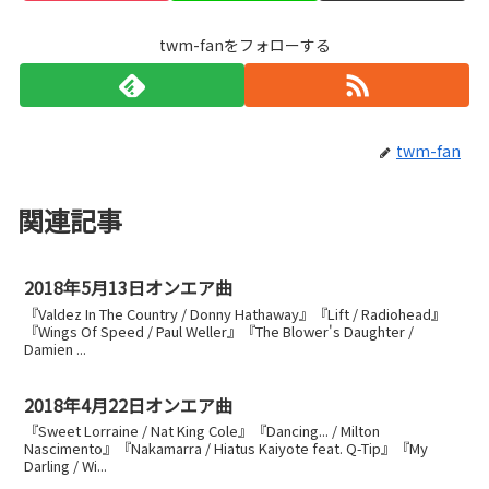
twm-fanをフォローする
twm-fan
関連記事
2018年5月13日オンエア曲
『Valdez In The Country / Donny Hathaway』『Lift / Radiohead』
『Wings Of Speed / Paul Weller』『The Blower's Daughter /
Damien ...
2018年4月22日オンエア曲
『Sweet Lorraine / Nat King Cole』『Dancing... / Milton
Nascimento』『Nakamarra / Hiatus Kaiyote feat. Q-Tip』『My
Darling / Wi...