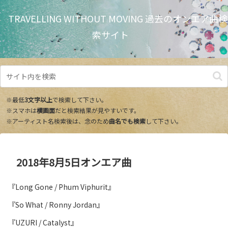
TRAVELLING WITHOUT MOVING 過去のオンエア曲検
索サイト
※最低
3文字以上
で検索して下さい。
※スマホは
横画面
だと検索結果が見やすいです。
※アーティスト名検索後は、念のため
曲名でも検索
して下さい。
2018年8月5日オンエア曲
『Long Gone / Phum Viphurit』
『So What / Ronny Jordan』
『UZURI / Catalyst』