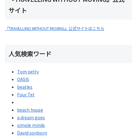
サイト
『TRAVELLING WITHOUT MOVING』公式サイトはこちら
人気検索ワード
Tom petty
OASIS
beatles
Four Tet
beach house
a dream goes
simple minds
David sonborn