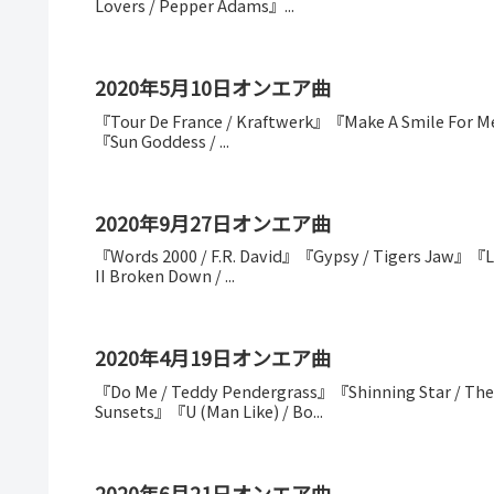
Lovers / Pepper Adams』...
2020年5月10日オンエア曲
『Tour De France / Kraftwerk』『Make A Smile For Me 
『Sun Goddess / ...
2020年9月27日オンエア曲
『Words 2000 / F.R. David』『Gypsy / Tigers Jaw』『L
II Broken Down / ...
2020年4月19日オンエア曲
『Do Me / Teddy Pendergrass』『Shinning Star / Th
Sunsets』『U (Man Like) / Bo...
2020年6月21日オンエア曲