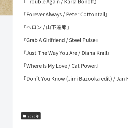
『Trouble Again / Karla Bonoff』
『Forever Always / Peter Cottontail』
『ヘロン / 山下達郎』
『Grab A Girlfriend / Steel Pulse』
『Just The Way You Are / Diana Krall』
『Where Is My Love / Cat Power』
『Don’t You Know (Jimi Bazooka edit) / J
2020年