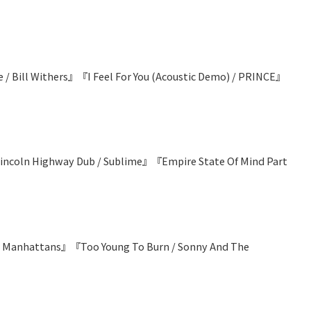
/ Bill Withers』『I Feel For You (Acoustic Demo) / PRINCE』
incoln Highway Dub / Sublime』『Empire State Of Mind Part
e Manhattans』『Too Young To Burn / Sonny And The