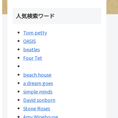
人気検索ワード
Tom petty
OASIS
beatles
Four Tet
beach house
a dream goes
simple minds
David sonborn
Stone Roses
Amy Winehouse