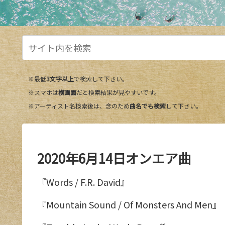
※最低
3文字以上
で検索して下さい。
※スマホは
横画面
だと検索結果が見やすいです。
※アーティスト名検索後は、念のため
曲名でも検索
して下さい。
2020年6月14日オンエア曲
『Words / F.R. David』
『Mountain Sound / Of Monsters And Men』