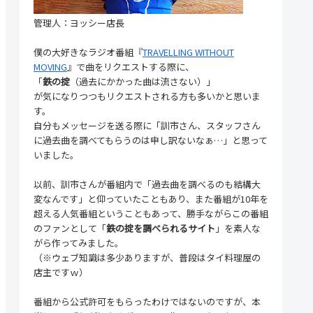
管理人：ヨッシー店長
僕の大好きなラジオ番組『
TRAVELLING WITHOUT
MOVING
』で曲をリクエストする際に、
「
鉄の掟
（過去にかかった曲は流さない）」
が気になりつつもリクエストされる方も多いかと思いま
す。
自分もメッセージを送る際に「訓市さん、スタッフさん
に過去曲を調べてもらうのは申し訳ないなぁ…」と思って
いました。
以前、訓市さんが番組内で「過去曲を調べるのも結構大
変なんです」と仰っていたこともあり、また番組が10年を
超える人気番組ということもあって、勝手ながらこの番組
のファンとして「
鉄の掟を調べられるサイト
」を素人な
がら作ってみました。
（※ウェブ知識は多少ありますが、普段はタイ料理屋の
店主ですｗ）
番組から公式許可をもらったわけではないのですが、本