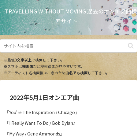
TRAVELLING WITHOUT MOVING 過去のオンエア曲検
索サイト
※最低
3文字以上
で検索して下さい。
※スマホは
横画面
だと検索結果が見やすいです。
※アーティスト名検索後は、念のため
曲名でも検索
して下さい。
2022年5月1日オンエア曲
『You’re The Inspiration / Chicago』
『I Really Want To Do / Bob Dylan』
『My Way / Gene Ammonds』