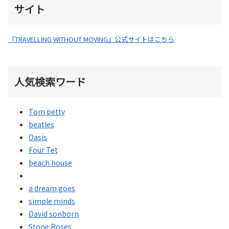
サイト
『TRAVELLING WITHOUT MOVING』公式サイトはこちら
人気検索ワード
Tom petty
beatles
Oasis
Four Tet
beach house
a dream goes
simple minds
David sonborn
Stone Roses