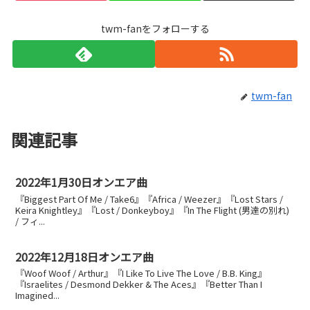
twm-fanをフォローする
twm-fan
関連記事
2022年1月30日オンエア曲
『Biggest Part Of Me / Take6』『Africa / Weezer』『Lost Stars /
Keira Knightley』『Lost / Donkeyboy』『In The Flight (男達の別れ)
/ フィ...
2022年12月18日オンエア曲
『Woof Woof / Arthur』『I Like To Live The Love / B.B. King』
『Israelites / Desmond Dekker & The Aces』『Better Than I
Imagined...