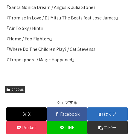
『Santa Monica Dream / Angus & Julia Stone』
『Promise In Love / DJ Mitsu The Beats feat.Jose James』
『Air To Sky / Hint』
『Home / Foo Fighters』
『Where Do The Children Play? / Cat Stevens』
『Troposphere / Magic Happened』
2022年
シェアする
X
Facebook
はてブ
Pocket
LINE
コピー