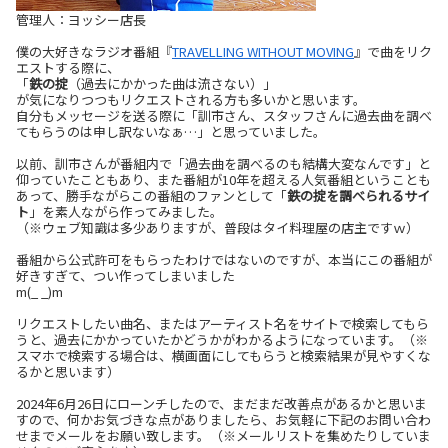
管理人：ヨッシー店長
僕の大好きなラジオ番組『
TRAVELLING WITHOUT MOVING
』で曲をリク
エストする際に、
「
鉄の掟
（過去にかかった曲は流さない）」
が気になりつつもリクエストされる方も多いかと思います。
自分もメッセージを送る際に「訓市さん、スタッフさんに過去曲を調べ
てもらうのは申し訳ないなぁ…」と思っていました。
以前、訓市さんが番組内で「過去曲を調べるのも結構大変なんです」と
仰っていたこともあり、また番組が10年を超える人気番組ということも
あって、勝手ながらこの番組のファンとして「
鉄の掟を調べられるサイ
ト
」を素人ながら作ってみました。
（※ウェブ知識は多少ありますが、普段はタイ料理屋の店主ですｗ）
番組から公式許可をもらったわけではないのですが、本当にこの番組が
好きすぎて、つい作ってしまいました
m(_ _)m
リクエストしたい曲名、またはアーティスト名をサイトで検索してもら
うと、過去にかかっていたかどうかがわかるようになっています。（※
スマホで検索する場合は、横画面にしてもらうと検索結果が見やすくな
るかと思います）
2024年6月26日にローンチしたので、まだまだ改善点があるかと思いま
すので、何かお気づきな点がありましたら、お気軽に下記のお問い合わ
せまでメールをお願い致します。（※メールリストを集めたりしていま