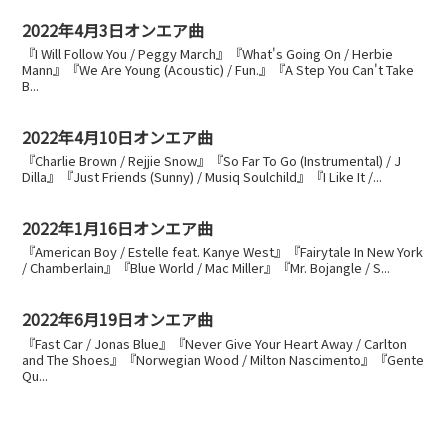
2022年4月3日オンエア曲
『I Will Follow You / Peggy March』『What's Going On / Herbie
Mann』『We Are Young (Acoustic) / Fun.』『A Step You Can't Take
B...
2022年4月10日オンエア曲
『Charlie Brown / Rejjie Snow』『So Far To Go (Instrumental) / J
Dilla』『Just Friends (Sunny) / Musiq Soulchild』『I Like It /...
2022年1月16日オンエア曲
『American Boy / Estelle feat. Kanye West』『Fairytale In New York
/ Chamberlain』『Blue World / Mac Miller』『Mr. Bojangle / S...
2022年6月19日オンエア曲
『Fast Car / Jonas Blue』『Never Give Your Heart Away / Carlton
and The Shoes』『Norwegian Wood / Milton Nascimento』『Gente
Qu...