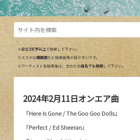
※最低
3文字以上
で検索して下さい。
※スマホは
横画面
だと検索結果が見やすいです。
※アーティスト名検索後は、念のため
曲名でも検索
して下さい。
2024年2月11日オンエア曲
『Here Is Gone / The Goo Goo Dolls』
『Perfect / Ed Sheeran』