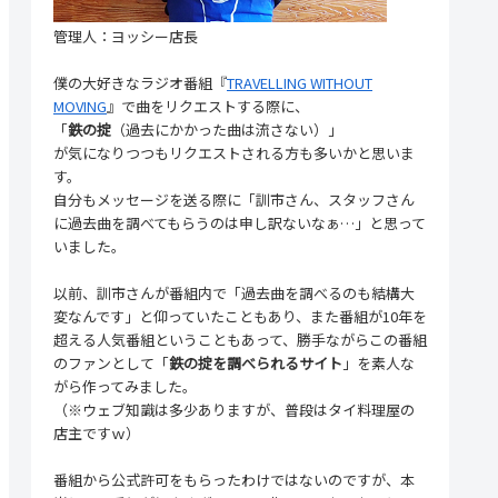
管理人：ヨッシー店長
僕の大好きなラジオ番組『
TRAVELLING WITHOUT
MOVING
』で曲をリクエストする際に、
「
鉄の掟
（過去にかかった曲は流さない）」
が気になりつつもリクエストされる方も多いかと思いま
す。
自分もメッセージを送る際に「訓市さん、スタッフさん
に過去曲を調べてもらうのは申し訳ないなぁ…」と思って
いました。
以前、訓市さんが番組内で「過去曲を調べるのも結構大
変なんです」と仰っていたこともあり、また番組が10年を
超える人気番組ということもあって、勝手ながらこの番組
のファンとして「
鉄の掟を調べられるサイト
」を素人な
がら作ってみました。
（※ウェブ知識は多少ありますが、普段はタイ料理屋の
店主ですｗ）
番組から公式許可をもらったわけではないのですが、本