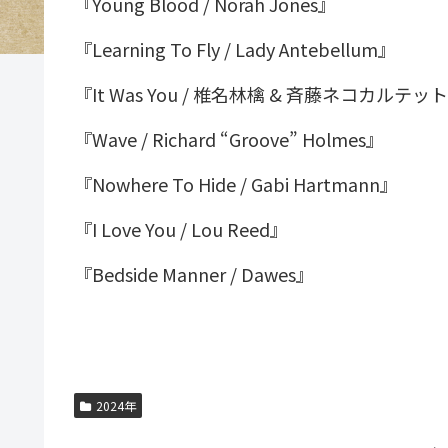
『Young Blood / Norah Jones』
『Learning To Fly / Lady Antebellum』
『It Was You / 椎名林檎 & 斉藤ネコカルテッ
『Wave / Richard “Groove” Holmes』
『Nowhere To Hide / Gabi Hartmann』
『I Love You / Lou Reed』
『Bedside Manner / Dawes』
2024年