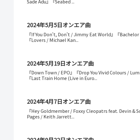
Sade Adu』『Seabed ...
2024年5月5日オンエア曲
『If You Don't, Don't / Jimmy Eat World』『Bachelor
『Lovers / Michael Kan...
2024年5月19日オンエア曲
『Down Town / EPO』『Drop You Vivid Colours / L
『Last Train Home (Live in Euro...
2024年4月7日オンエア曲
『Hey Goldmember / Foxxy Cleopatrs feat. Devin &
Pages / Keith Jarrett...
2024年9月22日オンエア曲