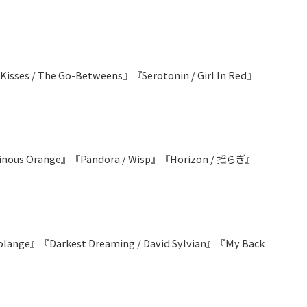
 Kisses / The Go-Betweens』『Serotonin / Girl In Red』
uminous Orange』『Pandora / Wisp』『Horizon / 揺らぎ』
 Solange』『Darkest Dreaming / David Sylvian』『My Back