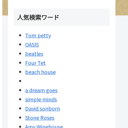
人気検索ワード
Tom petty
OASIS
beatles
Four Tet
beach house
a dream goes
simple minds
David sonborn
Stone Roses
Amy Winehouse