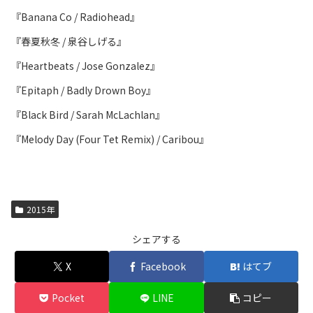
『Banana Co / Radiohead』
『春夏秋冬 / 泉谷しげる』
『Heartbeats / Jose Gonzalez』
『Epitaph / Badly Drown Boy』
『Black Bird / Sarah McLachlan』
『Melody Day (Four Tet Remix) / Caribou』
2015年
シェアする
X
Facebook
はてブ
Pocket
LINE
コピー