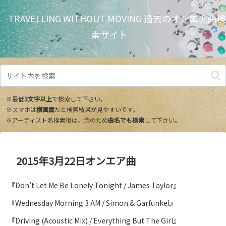
TRAVELLING WITHOUT MOVING 過去のオンエア曲検
索サイト
※最低
3文字以上
で検索して下さい。
※スマホは
横画面
だと検索結果が見やすいです。
※アーティスト名検索後は、念のため
曲名でも検索
して下さい。
2015年3月22日オンエア曲
『Don’t Let Me Be Lonely Tonight / James Taylor』
『Wednesday Morning 3 AM / Simon & Garfunkel』
『Driving (Acoustic Mix) / Everything But The Girl』