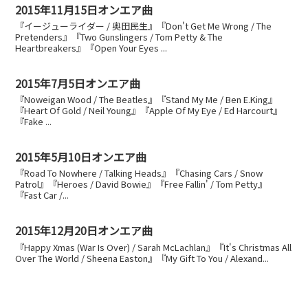
2015年11月15日オンエア曲
『イージューライダー / 奥田民生』『Don't Get Me Wrong / The
Pretenders』『Two Gunslingers / Tom Petty & The
Heartbreakers』『Open Your Eyes ...
2015年7月5日オンエア曲
『Noweigan Wood / The Beatles』『Stand My Me / Ben E.King』
『Heart Of Gold / Neil Young』『Apple Of My Eye / Ed Harcourt』
『Fake ...
2015年5月10日オンエア曲
『Road To Nowhere / Talking Heads』『Chasing Cars / Snow
Patrol』『Heroes / David Bowie』『Free Fallin' / Tom Petty』
『Fast Car /...
2015年12月20日オンエア曲
『Happy Xmas (War Is Over) / Sarah McLachlan』『It's Christmas All
Over The World / Sheena Easton』『My Gift To You / Alexand...