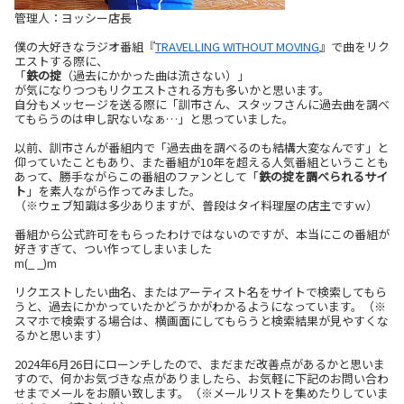
管理人：ヨッシー店長
僕の大好きなラジオ番組『
TRAVELLING WITHOUT MOVING
』で曲をリク
エストする際に、
「
鉄の掟
（過去にかかった曲は流さない）」
が気になりつつもリクエストされる方も多いかと思います。
自分もメッセージを送る際に「訓市さん、スタッフさんに過去曲を調べ
てもらうのは申し訳ないなぁ…」と思っていました。
以前、訓市さんが番組内で「過去曲を調べるのも結構大変なんです」と
仰っていたこともあり、また番組が10年を超える人気番組ということも
あって、勝手ながらこの番組のファンとして「
鉄の掟を調べられるサイ
ト
」を素人ながら作ってみました。
（※ウェブ知識は多少ありますが、普段はタイ料理屋の店主ですｗ）
番組から公式許可をもらったわけではないのですが、本当にこの番組が
好きすぎて、つい作ってしまいました
m(_ _)m
リクエストしたい曲名、またはアーティスト名をサイトで検索してもら
うと、過去にかかっていたかどうかがわかるようになっています。（※
スマホで検索する場合は、横画面にしてもらうと検索結果が見やすくな
るかと思います）
2024年6月26日にローンチしたので、まだまだ改善点があるかと思いま
すので、何かお気づきな点がありましたら、お気軽に下記のお問い合わ
せまでメールをお願い致します。（※メールリストを集めたりしていま