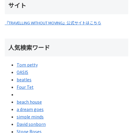
サイト
『TRAVELLING WITHOUT MOVING』公式サイトはこちら
人気検索ワード
Tom petty
OASIS
beatles
Four Tet
beach house
a dream goes
simple minds
David sonborn
Stone Roses