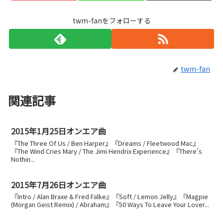
twm-fanをフォローする
twm-fan
関連記事
2015年1月25日オンエア曲
『The Three Of Us / Ben Harper』『Dreams / Fleetwood Mac』
『The Wind Cries Mary / The Jimi Hendrix Experience』『There's
Nothin...
2015年7月26日オンエア曲
『Intro / Alan Braxe & Fred Falke』『Soft / Lemon Jelly』『Magpie
(Morgan Geist Remix) / Abraham』『50 Ways To Leave Your Lover...