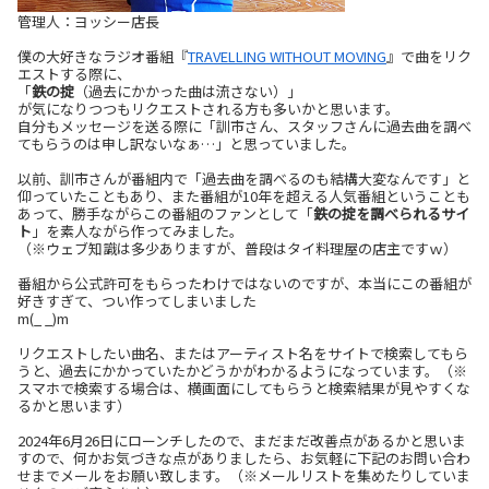
管理人：ヨッシー店長
僕の大好きなラジオ番組『
TRAVELLING WITHOUT MOVING
』で曲をリク
エストする際に、
「
鉄の掟
（過去にかかった曲は流さない）」
が気になりつつもリクエストされる方も多いかと思います。
自分もメッセージを送る際に「訓市さん、スタッフさんに過去曲を調べ
てもらうのは申し訳ないなぁ…」と思っていました。
以前、訓市さんが番組内で「過去曲を調べるのも結構大変なんです」と
仰っていたこともあり、また番組が10年を超える人気番組ということも
あって、勝手ながらこの番組のファンとして「
鉄の掟を調べられるサイ
ト
」を素人ながら作ってみました。
（※ウェブ知識は多少ありますが、普段はタイ料理屋の店主ですｗ）
番組から公式許可をもらったわけではないのですが、本当にこの番組が
好きすぎて、つい作ってしまいました
m(_ _)m
リクエストしたい曲名、またはアーティスト名をサイトで検索してもら
うと、過去にかかっていたかどうかがわかるようになっています。（※
スマホで検索する場合は、横画面にしてもらうと検索結果が見やすくな
るかと思います）
2024年6月26日にローンチしたので、まだまだ改善点があるかと思いま
すので、何かお気づきな点がありましたら、お気軽に下記のお問い合わ
せまでメールをお願い致します。（※メールリストを集めたりしていま