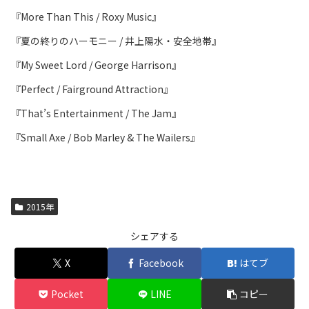
『More Than This / Roxy Music』
『夏の終りのハーモニー / 井上陽水・安全地帯』
『My Sweet Lord / George Harrison』
『Perfect / Fairground Attraction』
『That’s Entertainment / The Jam』
『Small Axe / Bob Marley & The Wailers』
2015年
シェアする
X
Facebook
はてブ
Pocket
LINE
コピー