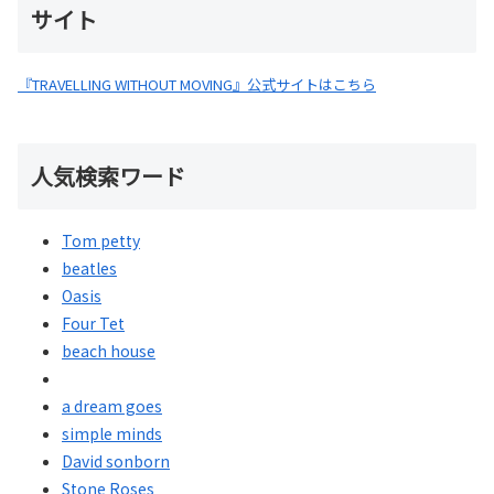
サイト
『TRAVELLING WITHOUT MOVING』公式サイトはこちら
人気検索ワード
Tom petty
beatles
Oasis
Four Tet
beach house
a dream goes
simple minds
David sonborn
Stone Roses