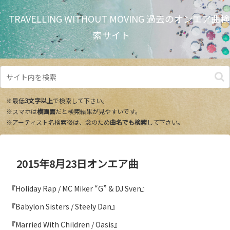
TRAVELLING WITHOUT MOVING 過去のオンエア曲検
索サイト
※最低
3文字以上
で検索して下さい。
※スマホは
横画面
だと検索結果が見やすいです。
※アーティスト名検索後は、念のため
曲名でも検索
して下さい。
2015年8月23日オンエア曲
『Holiday Rap / MC Miker “G” & DJ Sven』
『Babylon Sisters / Steely Dan』
『Married With Children / Oasis』