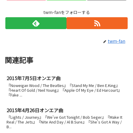
twm-fanをフォローする
twm-fan
関連記事
2015年7月5日オンエア曲
『Noweigan Wood / The Beatles』『Stand My Me / Ben E.King』
『Heart Of Gold / Neil Young』『Apple Of My Eye / Ed Harcourt』
『Fake ...
2015年4月26日オンエア曲
『Lights / Journey』『We've Got Tonight / Bob Seger』『Make It
Real / The Jets』『Nite And Day / Al B.Sure』『She's Got A Way /
B...