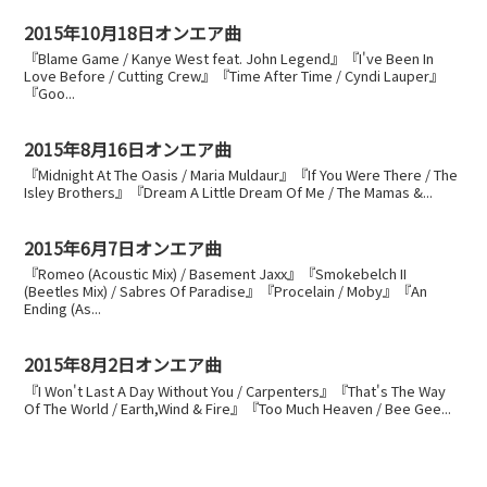
2015年10月18日オンエア曲
『Blame Game / Kanye West feat. John Legend』『I've Been In
Love Before / Cutting Crew』『Time After Time / Cyndi Lauper』
『Goo...
2015年8月16日オンエア曲
『Midnight At The Oasis / Maria Muldaur』『If You Were There / The
Isley Brothers』『Dream A Little Dream Of Me / The Mamas &...
2015年6月7日オンエア曲
『Romeo (Acoustic Mix) / Basement Jaxx』『Smokebelch II
(Beetles Mix) / Sabres Of Paradise』『Procelain / Moby』『An
Ending (As...
2015年8月2日オンエア曲
『I Won't Last A Day Without You / Carpenters』『That's The Way
Of The World / Earth,Wind & Fire』『Too Much Heaven / Bee Gee...