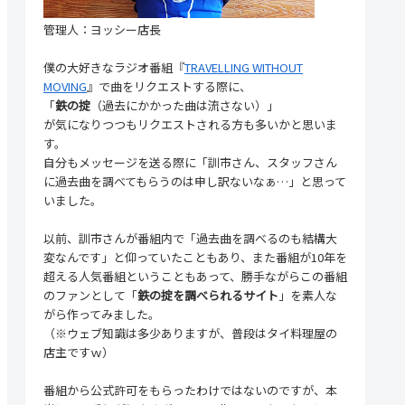
管理人：ヨッシー店長
僕の大好きなラジオ番組『
TRAVELLING WITHOUT
MOVING
』で曲をリクエストする際に、
「
鉄の掟
（過去にかかった曲は流さない）」
が気になりつつもリクエストされる方も多いかと思いま
す。
自分もメッセージを送る際に「訓市さん、スタッフさん
に過去曲を調べてもらうのは申し訳ないなぁ…」と思って
いました。
以前、訓市さんが番組内で「過去曲を調べるのも結構大
変なんです」と仰っていたこともあり、また番組が10年を
超える人気番組ということもあって、勝手ながらこの番組
のファンとして「
鉄の掟を調べられるサイト
」を素人な
がら作ってみました。
（※ウェブ知識は多少ありますが、普段はタイ料理屋の
店主ですｗ）
番組から公式許可をもらったわけではないのですが、本