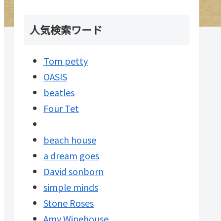
人気検索ワード
Tom petty
OASIS
beatles
Four Tet
beach house
a dream goes
David sonborn
simple minds
Stone Roses
Amy Winehouse