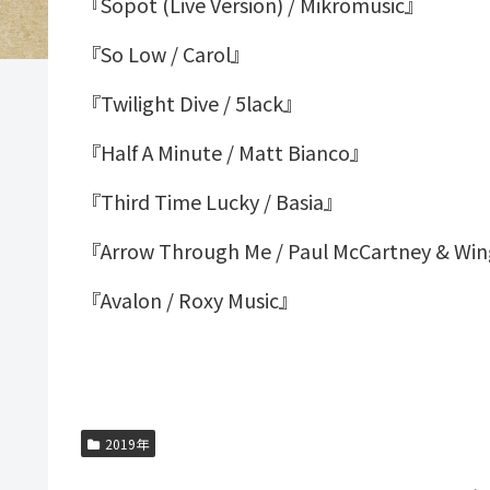
『Sopot (Live Version) / Mikromusic』
『So Low / Carol』
『Twilight Dive / 5lack』
『Half A Minute / Matt Bianco』
『Third Time Lucky / Basia』
『Arrow Through Me / Paul McCartney & Wi
『Avalon / Roxy Music』
2019年