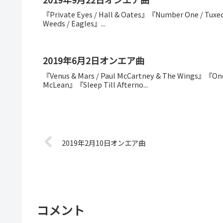
『Private Eyes / Hall & Oates』『Number One / Tuxed
Weeds / Eagles』...
2019年6月2日オンエア曲
『Venus & Mars / Paul McCartney & The Wings』『One
McLean』『Sleep Till Afterno...
2019年2月10日オンエア曲
コメント