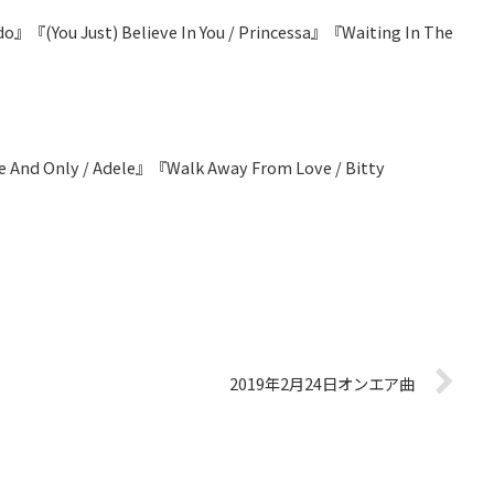
o』『(You Just) Believe In You / Princessa』『Waiting In The
 And Only / Adele』『Walk Away From Love / Bitty
2019年2月24日オンエア曲