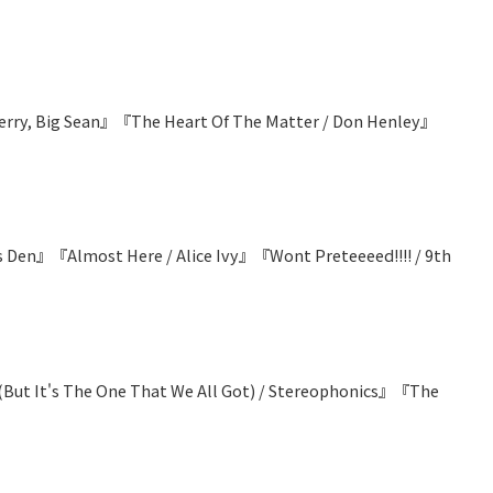
y Perry, Big Sean』『The Heart Of The Matter / Don Henley』
Den』『Almost Here / Alice Ivy』『Wont Preteeeed!!!! / 9th
(But It's The One That We All Got) / Stereophonics』『The