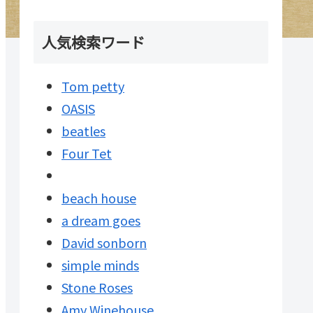
人気検索ワード
Tom petty
OASIS
beatles
Four Tet
beach house
a dream goes
David sonborn
simple minds
Stone Roses
Amy Winehouse