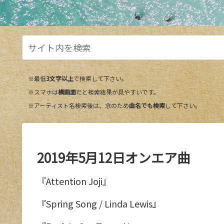
※最低
3文字以上
で検索して下さい。
※スマホは
横画面
だと検索結果が見やすいです。
※アーティスト名検索後は、念のため
曲名でも検索
して下さい。
2019年5月12日オンエア曲
『Attention Joji』
『Spring Song / Linda Lewis』