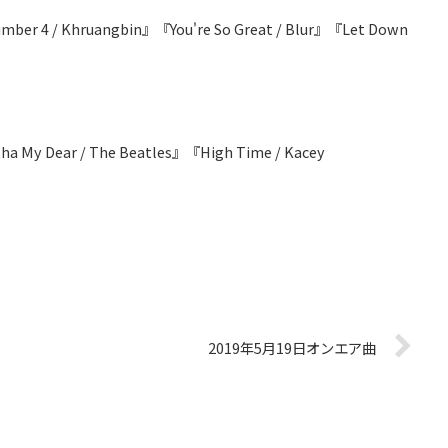
ber 4 / Khruangbin』『You're So Great / Blur』『Let Down
ha My Dear / The Beatles』『High Time / Kacey
2019年5月19日オンエア曲