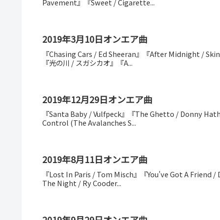
Pavement』『Sweet / Cigarette...
2019年3月10日オンエア曲
『Chasing Cars / Ed Sheeran』『After Midnight / Skin
『光の川 / スガシカオ』『A...
2019年12月29日オンエア曲
『Santa Baby / Vulfpeck』『The Ghetto / Donny Hat
Control (The Avalanches S...
2019年8月11日オンエア曲
『Lost In Paris / Tom Misch』『You've Got A Friend
The Night / Ry Cooder...
2019年9月29日オンエア曲