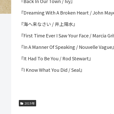
『Back In Our Town / Ivy』
『Dreaming With A Broken Heart / John Ma
『海へ来なさい / 井上陽水』
『First Time Ever I Saw Your Face / Marcia Gr
『In A Manner Of Speaking / Nouvelle Vagu
『It Had To Be You / Rod Stewart』
『I Know What You Did / Seal』
2019年