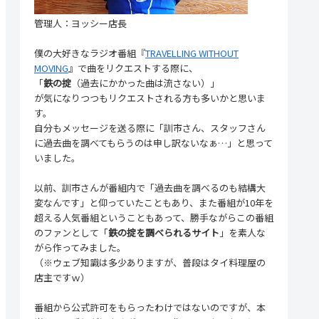
管理人：ヨッシー店長
僕の大好きなラジオ番組『
TRAVELLING WITHOUT
MOVING
』で曲をリクエストする際に、
「
鉄の掟
（過去にかかった曲は流さない）」
が気になりつつもリクエストされる方も多いかと思いま
す。
自分もメッセージを送る際に「訓市さん、スタッフさん
に過去曲を調べてもらうのは申し訳ないなぁ…」と思って
いました。
以前、訓市さんが番組内で「過去曲を調べるのも結構大
変なんです」と仰っていたこともあり、また番組が10年を
超える人気番組ということもあって、勝手ながらこの番組
のファンとして「
鉄の掟を調べられるサイト
」を素人な
がら作ってみました。
（※ウェブ知識は多少ありますが、普段はタイ料理屋の
店主ですｗ）
番組から公式許可をもらったわけではないのですが、本