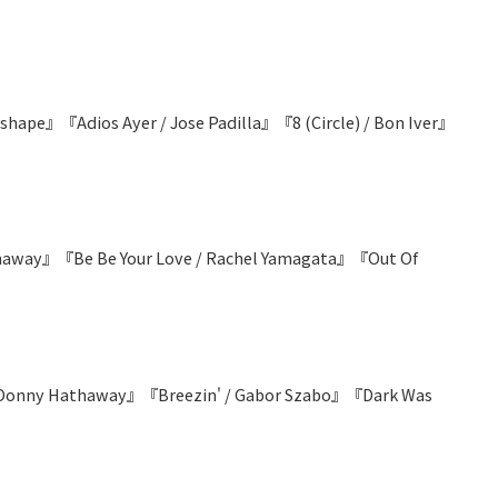
shape』『Adios Ayer / Jose Padilla』『8 (Circle) / Bon Iver』
haway』『Be Be Your Love / Rachel Yamagata』『Out Of
 / Donny Hathaway』『Breezin' / Gabor Szabo』『Dark Was