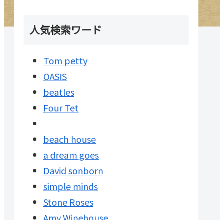
人気検索ワード
Tom petty
OASIS
beatles
Four Tet
beach house
a dream goes
David sonborn
simple minds
Stone Roses
Amy Winehouse