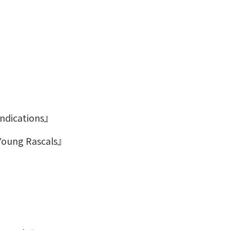
Indications』
 Young Rascals』