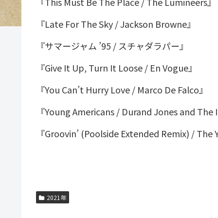
『This Must Be The Place / The Lumineers』
『Late For The Sky / Jackson Browne』
『サマージャム ’95 / スチャダラパー』
『Give It Up, Turn It Loose / En Vogue』
『You Can’t Hurry Love / Marco De Falco』
『Young Americans / Durand Jones and The 
『Groovin’ (Poolside Extended Remix) / The
2021年