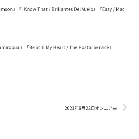
 Stimson』『I Know That / Brillantes Del Vuelo』『Easy / Mac
miroquai』『Be Still My Heart / The Postal Service』
2021年8月22日オンエア曲