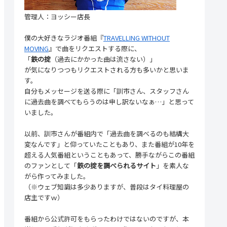
管理人：ヨッシー店長
僕の大好きなラジオ番組『
TRAVELLING WITHOUT
MOVING
』で曲をリクエストする際に、
「
鉄の掟
（過去にかかった曲は流さない）」
が気になりつつもリクエストされる方も多いかと思いま
す。
自分もメッセージを送る際に「訓市さん、スタッフさん
に過去曲を調べてもらうのは申し訳ないなぁ…」と思って
いました。
以前、訓市さんが番組内で「過去曲を調べるのも結構大
変なんです」と仰っていたこともあり、また番組が10年を
超える人気番組ということもあって、勝手ながらこの番組
のファンとして「
鉄の掟を調べられるサイト
」を素人な
がら作ってみました。
（※ウェブ知識は多少ありますが、普段はタイ料理屋の
店主ですｗ）
番組から公式許可をもらったわけではないのですが、本