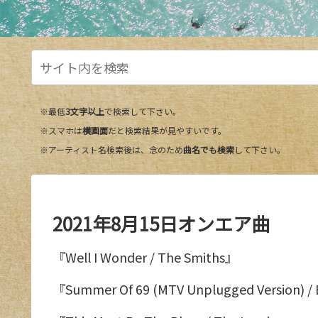
※最低
3文字以上
で検索して下さい。
※スマホは
横画面
だと検索結果が見やすいです。
※アーティスト名検索後は、念のため
曲名でも検索
して下さい。
2021年8月15日オンエア曲
『Well I Wonder / The Smiths』
『Summer Of 69 (MTV Unplugged Version) /