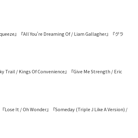
Squeeze』『All You're Dreaming Of / Liam Gallagher』『グラ
 Trail / Kings Of Convenience』『Give Me Strength / Eric
ose It / Oh Wonder』『Someday (Triple J Like A Version) /