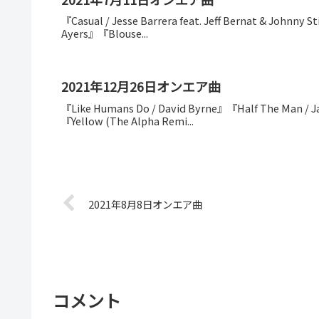
『Casual / Jesse Barrera feat. Jeff Bernat & Johnny
Ayers』『Blouse...
2021年12月26日オンエア曲
『Like Humans Do / David Byrne』『Half The Man / Ja
『Yellow (The Alpha Remi...
2021年8月8日オンエア曲
コメント