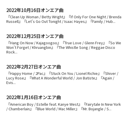
2022年10月16日オンエア曲
『Clean Up Woman / Betty Wright』『If Only For One Night / Brenda
Russell』『Let's Go Out Tonight / Isaac Hayes』『Family / Hub...
2022年12月25日オンエア曲
『Hang On Now / Kajagoogoo』『True Love / Glenn Frey』『So We
Won't Forget / Khruangbin』『The Whistle Song / Reggae Disco
Rock...
2022年2月27日オンエア曲
『Happy Home / 2Pac』『Stuck On You / Lionel Richie』『Shiver /
Lucy Rose』『What A Wonderful World / Jon Batiste』『Again /
Evis...
2022年1月16日オンエア曲
『American Boy / Estelle feat. Kanye West』『Fairytale In New York
/ Chamberlain』『Blue World / Mac Miller』『Mr. Bojangle / S...