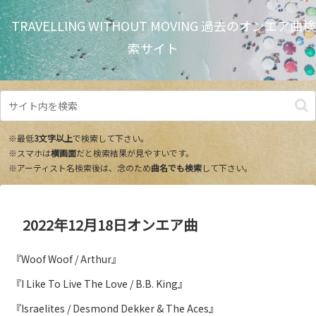
TRAVELLING WITHOUT MOVING 過去のオンエア曲検
索サイト
※最低
3文字以上
で検索して下さい。
※スマホは
横画面
だと検索結果が見やすいです。
※アーティスト名検索後は、念のため
曲名でも検索
して下さい。
2022年12月18日オンエア曲
『Woof Woof / Arthur』
『I Like To Live The Love / B.B. King』
『Israelites / Desmond Dekker & The Aces』