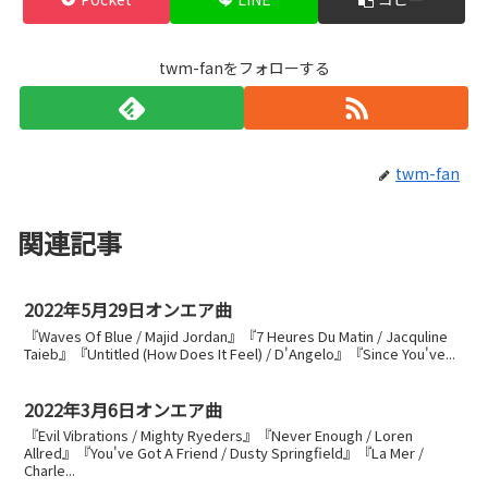
twm-fanをフォローする
twm-fan
関連記事
2022年5月29日オンエア曲
『Waves Of Blue / Majid Jordan』『7 Heures Du Matin / Jacquline
Taieb』『Untitled (How Does It Feel) / D'Angelo』『Since You've...
2022年3月6日オンエア曲
『Evil Vibrations / Mighty Ryeders』『Never Enough / Loren
Allred』『You've Got A Friend / Dusty Springfield』『La Mer /
Charle...