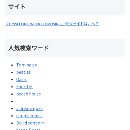
サイト
『TRAVELLING WITHOUT MOVING』公式サイトはこちら
人気検索ワード
Tom petty
beatles
Oasis
Four Tet
beach house
a dream goes
simple minds
David sonborn
Stone Roses