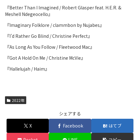
『Better Than I Imagined / Robert Glasper feat. H.E.R. &
Meshell Ndegeocello』
『Imaginary Folklore / clammbon by Nujabes』
『I’d Rather Go Blind / Christine Perfect』
『As Long As You Follow / Fleetwood Mac』
『Got A Hold On Me / Christine McVie』
『Hallelujah / Haim』
2022年
シェアする
X
Facebook
はてブ
Pocket
LINE
コピー