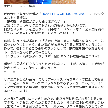
管理人：ヨッシー店長
僕の大好きなラジオ番組『
TRAVELLING WITHOUT MOVING
』で曲をリク
エストする際に、
「
鉄の掟
（過去にかかった曲は流さない）」
が気になりつつもリクエストされる方も多いかと思います。
自分もメッセージを送る際に「訓市さん、スタッフさんに過去曲を調べ
てもらうのは申し訳ないなぁ…」と思っていました。
以前、訓市さんが番組内で「過去曲を調べるのも結構大変なんです」と
仰っていたこともあり、また番組が10年を超える人気番組ということも
あって、勝手ながらこの番組のファンとして「
鉄の掟を調べられるサイ
ト
」を素人ながら作ってみました。
（※ウェブ知識は多少ありますが、普段はタイ料理屋の店主ですｗ）
番組から公式許可をもらったわけではないのですが、本当にこの番組が
好きすぎて、つい作ってしまいました
m(_ _)m
リクエストしたい曲名、またはアーティスト名をサイトで検索してもら
うと、過去にかかっていたかどうかがわかるようになっています。（※
スマホで検索する場合は、横画面にしてもらうと検索結果が見やすくな
るかと思います）
2024年6月26日にローンチしたので、まだまだ改善点があるかと思いま
すので、何かお気づきな点がありましたら、お気軽に下記のお問い合わ
せまでメールをお願い致します。（※メールリストを集めたりしていま