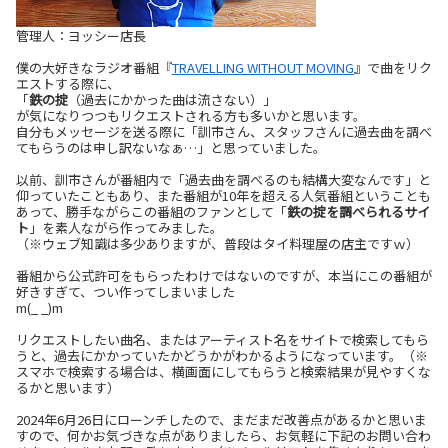
管理人：ヨッシー店長
僕の大好きなラジオ番組『
TRAVELLING WITHOUT MOVING
』で曲をリク
エストする際に、
「
鉄の掟
（過去にかかった曲は流さない）」
が気になりつつもリクエストされる方も多いかと思います。
自分もメッセージを送る際に「訓市さん、スタッフさんに過去曲を調べ
てもらうのは申し訳ないなぁ…」と思っていました。
以前、訓市さんが番組内で「過去曲を調べるのも結構大変なんです」と
仰っていたこともあり、また番組が10年を超える人気番組ということも
あって、勝手ながらこの番組のファンとして「
鉄の掟を調べられるサイ
ト
」を素人ながら作ってみました。
（※ウェブ知識は多少ありますが、普段はタイ料理屋の店主ですｗ）
番組から公式許可をもらったわけではないのですが、本当にこの番組が
好きすぎて、つい作ってしまいました
m(_ _)m
リクエストしたい曲名、またはアーティスト名をサイトで検索してもら
うと、過去にかかっていたかどうかがわかるようになっています。（※
スマホで検索する場合は、横画面にしてもらうと検索結果が見やすくな
るかと思います）
2024年6月26日にローンチしたので、まだまだ改善点があるかと思いま
すので、何かお気づきな点がありましたら、お気軽に下記のお問い合わ