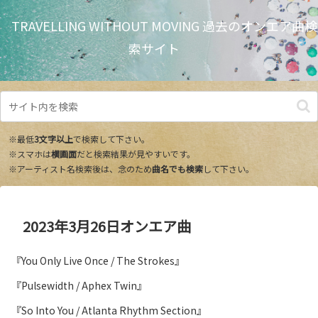
TRAVELLING WITHOUT MOVING 過去のオンエア曲検
索サイト
※最低
3文字以上
で検索して下さい。
※スマホは
横画面
だと検索結果が見やすいです。
※アーティスト名検索後は、念のため
曲名でも検索
して下さい。
2023年3月26日オンエア曲
『You Only Live Once / The Strokes』
『Pulsewidth / Aphex Twin』
『So Into You / Atlanta Rhythm Section』