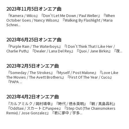
2023年11月5日オンエア曲
『Kamera / Wilco』『Don't Let Me Down / Paul Weller』『When
October Goes / Nancy Wilson』『Walking By Flashlight / Maria
Schnei...
2023年6月25日オンエア曲
『Purple Rain / The Waterboys』『I Don't Think That I Like Her /
Charlie Puth』『Dealer / Lana Del Rey』『Quoi / Jane Birkin』『夜...
2023年2月5日オンエア曲
『Someday / The Strokes』『Myself / Post Malone』『Love Like
The Movies / The Avett Brothers』『First Of The Year / Cuco』
『PAPA ...
2023年4月2日オンエア曲
『カルアミルク / 岡村靖幸』『時代 / 徳永英明』『朝 / 真島昌利』
『Oddtaxi / スカートとPunpee』『Step Out (The Chainsmokers
Remix) / Jose Gonzalez』『君に夢中 / 宇多...