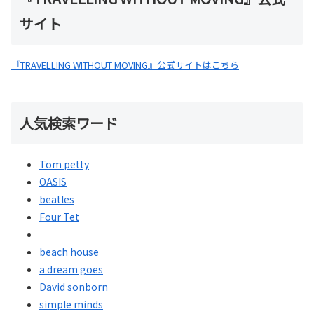
サイト
『TRAVELLING WITHOUT MOVING』公式サイトはこちら
人気検索ワード
Tom petty
OASIS
beatles
Four Tet
beach house
a dream goes
David sonborn
simple minds