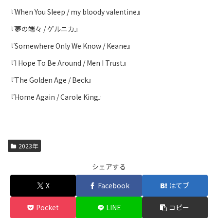
『When You Sleep / my bloody valentine』
『夢の端々 / ゲルニカ』
『Somewhere Only We Know / Keane』
『I Hope To Be Around / Men I Trust』
『The Golden Age / Beck』
『Home Again / Carole King』
2023年
シェアする
X
Facebook
はてブ
Pocket
LINE
コピー