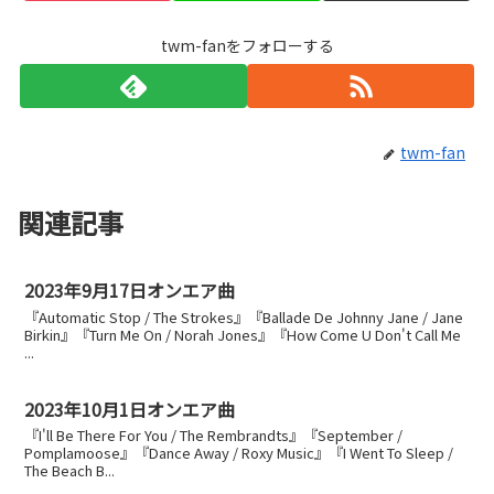
twm-fanをフォローする
twm-fan
関連記事
2023年9月17日オンエア曲
『Automatic Stop / The Strokes』『Ballade De Johnny Jane / Jane
Birkin』『Turn Me On / Norah Jones』『How Come U Don't Call Me
...
2023年10月1日オンエア曲
『I'll Be There For You / The Rembrandts』『September /
Pomplamoose』『Dance Away / Roxy Music』『I Went To Sleep /
The Beach B...