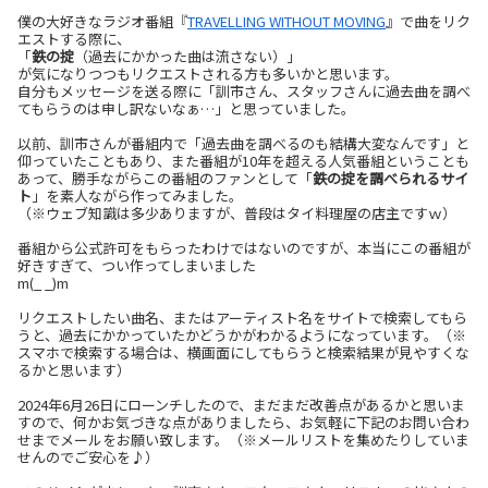
僕の大好きなラジオ番組『
TRAVELLING WITHOUT MOVING
』で曲をリク
エストする際に、
「
鉄の掟
（過去にかかった曲は流さない）」
が気になりつつもリクエストされる方も多いかと思います。
自分もメッセージを送る際に「訓市さん、スタッフさんに過去曲を調べ
てもらうのは申し訳ないなぁ…」と思っていました。
以前、訓市さんが番組内で「過去曲を調べるのも結構大変なんです」と
仰っていたこともあり、また番組が10年を超える人気番組ということも
あって、勝手ながらこの番組のファンとして「
鉄の掟を調べられるサイ
ト
」を素人ながら作ってみました。
（※ウェブ知識は多少ありますが、普段はタイ料理屋の店主ですｗ）
番組から公式許可をもらったわけではないのですが、本当にこの番組が
好きすぎて、つい作ってしまいました
m(_ _)m
リクエストしたい曲名、またはアーティスト名をサイトで検索してもら
うと、過去にかかっていたかどうかがわかるようになっています。（※
スマホで検索する場合は、横画面にしてもらうと検索結果が見やすくな
るかと思います）
2024年6月26日にローンチしたので、まだまだ改善点があるかと思いま
すので、何かお気づきな点がありましたら、お気軽に下記のお問い合わ
せまでメールをお願い致します。（※メールリストを集めたりしていま
せんのでご安心を♪）