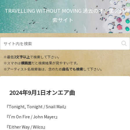
TRAVELLING WITHOUT MOVING 過去のオンエア曲検
索サイト
※最低
3文字以上
で検索して下さい。
※スマホは
横画面
だと検索結果が見やすいです。
※アーティスト名検索後は、念のため
曲名でも検索
して下さい。
2024年9月1日オンエア曲
『Tonight, Tonight / Snail Mail』
『I’m On Fire / John Mayer』
『Either Way / Wilco』