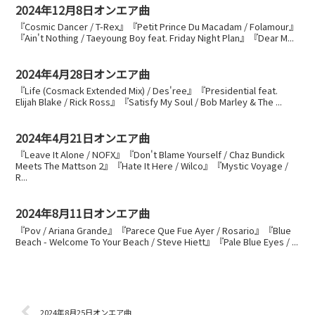
2024年12月8日オンエア曲
『Cosmic Dancer / T-Rex』『Petit Prince Du Macadam / Folamour』
『Ain't Nothing / Taeyoung Boy feat. Friday Night Plan』『Dear M...
2024年4月28日オンエア曲
『Life (Cosmack Extended Mix) / Des'ree』『Presidential feat.
Elijah Blake / Rick Ross』『Satisfy My Soul / Bob Marley & The ...
2024年4月21日オンエア曲
『Leave It Alone / NOFX』『Don't Blame Yourself / Chaz Bundick
Meets The Mattson 2』『Hate It Here / Wilco』『Mystic Voyage /
R...
2024年8月11日オンエア曲
『Pov / Ariana Grande』『Parece Que Fue Ayer / Rosario』『Blue
Beach - Welcome To Your Beach / Steve Hiett』『Pale Blue Eyes / ...
2024年8月25日オンエア曲