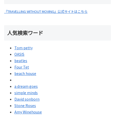
『TRAVELLING WITHOUT MOVING』公式サイトはこちら
人気検索ワード
Tom petty
OASIS
beatles
Four Tet
beach house
a dream goes
simple minds
David sonborn
Stone Roses
Amy Winehouse