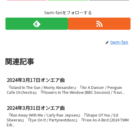
twm-fanをフォローする
twm-fan
関連記事
2024年3月17日オンエア曲
『Island In The Sun / Monty Alexander』『Air A Danser / Penguin
Cafe Orchestra』『Flowers In The Window (BBC Session) / Travi...
2024年3月31日オンエア曲
『Run Away With Me / Carly Rae Jepsen』『Shape Of You / Ed
Sheeran』『Eye On It / Partynextdoor』『Free As A Bird (2024 TWM
Edi...