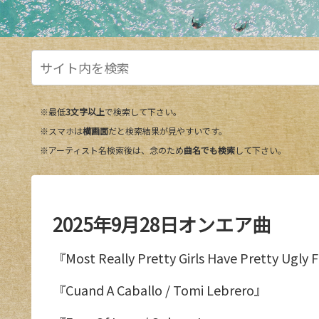
※最低
3文字以上
で検索して下さい。
※スマホは
横画面
だと検索結果が見やすいです。
※アーティスト名検索後は、念のため
曲名でも検索
して下さい。
2025年9月28日オンエア曲
『Most Really Pretty Girls Have Pretty Ugly
『Cuand A Caballo / Tomi Lebrero』