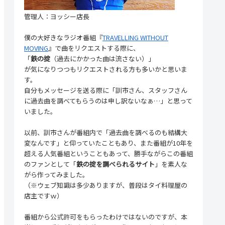
管理人：ヨッシー店長
僕の大好きなラジオ番組『
TRAVELLING WITHOUT
MOVING
』で曲をリクエストする際に、
「
鉄の掟
（過去にかかった曲は流さない）」
が気になりつつもリクエストされる方も多いかと思いま
す。
自分もメッセージを送る際に「訓市さん、スタッフさん
に過去曲を調べてもらうのは申し訳ないなぁ…」と思って
いました。
以前、訓市さんが番組内で「過去曲を調べるのも結構大
変なんです」と仰っていたこともあり、また番組が10年を
超える人気番組ということもあって、勝手ながらこの番組
のファンとして「
鉄の掟を調べられるサイト
」を素人な
がら作ってみました。
（※ウェブ知識は多少ありますが、普段はタイ料理屋の
店主ですｗ）
番組から公式許可をもらったわけではないのですが、本