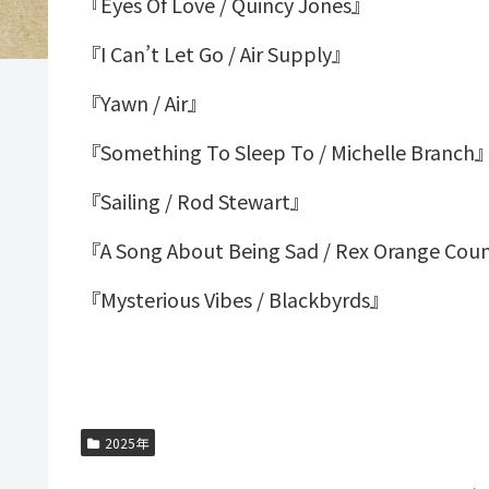
『Eyes Of Love / Quincy Jones』
『I Can’t Let Go / Air Supply』
『Yawn / Air』
『Something To Sleep To / Michelle Branch
『Sailing / Rod Stewart』
『A Song About Being Sad / Rex Orange Co
『Mysterious Vibes / Blackbyrds』
2025年