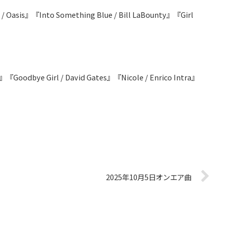
 / Oasis』『Into Something Blue / Bill LaBounty』『Girl
『Goodbye Girl / David Gates』『Nicole / Enrico Intra』
2025年10月5日オンエア曲