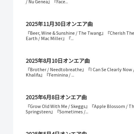
/ Nu Genea』『Face...
2025年11月30日オンエア曲
『Beer, Wine & Sunshine / The Twang』『Cherish The
Earth / Mac Miller』『...
2025年8月10日オンエア曲
『Brother / Needtobreathe』『I Can Se Clearly Now /
Khalifa』『Feminina / ...
2025年6月8日オンエア曲
『Grow Old With Me / Skeggs』『Apple Blossom / The 
Springsteen』『Sometimes /...
2025年5月4日オンエア曲