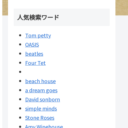
人気検索ワード
Tom petty
OASIS
beatles
Four Tet
beach house
a dream goes
David sonborn
simple minds
Stone Roses
Amy Winehouse