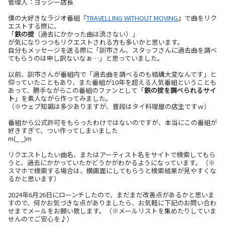
管理人：ヨッシー店長
僕の大好きなラジオ番組『
TRAVELLING WITHOUT MOVING
』で曲をリク
エストする際に、
「
鉄の掟
（過去にかかった曲は流さない）」
が気になりつつもリクエストされる方も多いかと思います。
自分もメッセージを送る際に「訓市さん、スタッフさんに過去曲を調べ
てもらうのは申し訳ないなぁ…」と思っていました。
以前、訓市さんが番組内で「過去曲を調べるのも結構大変なんです」と
仰っていたこともあり、また番組が10年を超える人気番組ということも
あって、勝手ながらこの番組のファンとして「
鉄の掟を調べられるサイ
ト
」を素人ながら作ってみました。
（※ウェブ知識は多少ありますが、普段はタイ料理屋の店主ですｗ）
番組から公式許可をもらったわけではないのですが、本当にこの番組が
好きすぎて、つい作ってしまいました
m(_ _)m
リクエストしたい曲名、またはアーティスト名をサイトで検索してもら
うと、過去にかかっていたかどうかがわかるようになっています。（※
スマホで検索する場合は、横画面にしてもらうと検索結果が見やすくな
るかと思います）
2024年6月26日にローンチしたので、まだまだ改善点があるかと思いま
すので、何かお気づきな点がありましたら、お気軽に下記のお問い合わ
せまでメールをお願い致します。（※メールリストを集めたりしていま
せんのでご安心を♪）