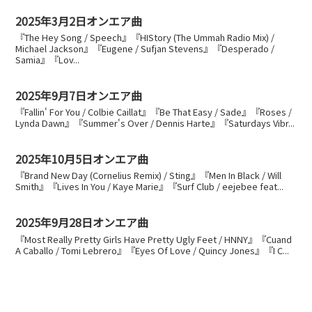
2025年3月2日オンエア曲
『The Hey Song / Speech』『HIStory (The Ummah Radio Mix) /
Michael Jackson』『Eugene / Sufjan Stevens』『Desperado /
Samia』『Lov...
2025年9月7日オンエア曲
『Fallin' For You / Colbie Caillat』『Be That Easy / Sade』『Roses /
Lynda Dawn』『Summer's Over / Dennis Harte』『Saturdays Vibr...
2025年10月5日オンエア曲
『Brand New Day (Cornelius Remix) / Sting』『Men In Black / Will
Smith』『Lives In You / Kaye Marie』『Surf Club / eejebee feat...
2025年9月28日オンエア曲
『Most Really Pretty Girls Have Pretty Ugly Feet / HNNY』『Cuand
A Caballo / Tomi Lebrero』『Eyes Of Love / Quincy Jones』『I C...