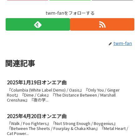
twm-fanをフォローする
twm-fan
関連記事
2025年1月19日オンエア曲
『Columbia (White Label Demo) / Oasis』『Only You / Ginger
Root』『Dime / Cake』『The Distance Between / Marshall
Crenshaw』『夜の学...
2025年4月20日オンエア曲
『Walk / Foo Fighters』『Not Strong Enough / Boygenius』
『Between The Sheets / Fourplay & Chaka Khan』『Metal Heart /
Cat Power...