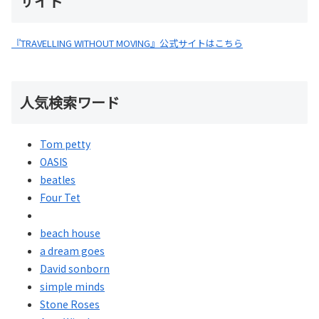
サイト
『TRAVELLING WITHOUT MOVING』公式サイトはこちら
人気検索ワード
Tom petty
OASIS
beatles
Four Tet
beach house
a dream goes
David sonborn
simple minds
Stone Roses