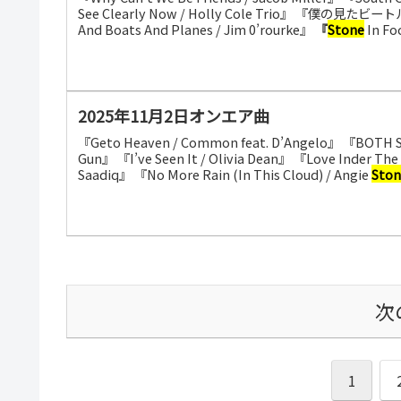
See Clearly Now / Holly Cole Trio』 『僕の見たビー
And Boats And Planes / Jim 0’rourke』
『
Stone
In Foc
2025年11月2日オンエア曲
『Geto Heaven / Common feat. D’Angelo』 『BOTH S
Gun』 『I’ve Seen It / Olivia Dean』 『Love Inder Th
Saadiq』 『No More Rain (In This Cloud) / Angie
Ston
次
1