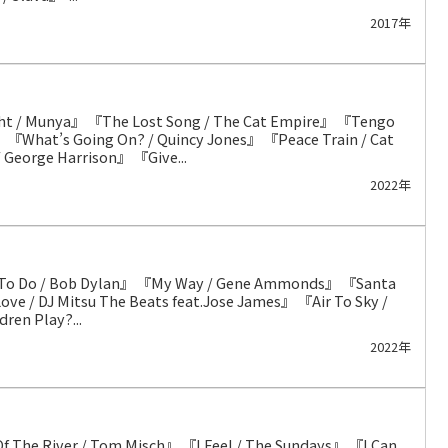
2017年
ht / Munya』 『The Lost Song / The Cat Empire』 『Tengo
hat’s Going On? / Quincy Jones』 『Peace Train / Cat
 George Harrison』 『Give...
2022年
nt To Do / Bob Dylan』 『My Way / Gene Ammonds』 『Santa
ve / DJ Mitsu The Beats feat.Jose James』 『Air To Sky /
en Play?...
2022年
f The River / Tom Misch』 『I Feel / The Sundays』 『I Can