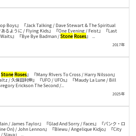
op Boys』 『Jack Talking / Dave Stewart & The Spiritual
るように / Flying Kids』 『One Evening / Feist』 『Last
m Waits』 『Bye Bye Badman /
Stone
Roses
』 ...
2017年
/
Stone
Roses
』 『Many RIvers To Cross / Harry Nilsson』
altz / 久保田利伸』 『UFO / UFOs』 『Maudy La Lune / Bill
egory Erickson The Second /...
2025年
And Rain / James Taylor』 『Glad And Sorry / Faces』 『パンク・ロ
ine On) / John Lennon』 『Blewu / Angelique Kidjo』 『City
/ Slava』 ...