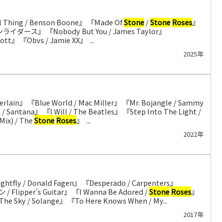
ul Thing / Benson Boone』 『Made Of
Stone
/
Stone
Roses
』
ムーンライダース』 『Nobody But You / James Taylor』
ott』 『Obvs / Jamie XX』 ...
2025年
mberlain』 『Blue World / Mac Miller』 『Mr. Bojangle / Sammy
tana』 『I Will / The Beatles』 『Step Into The Light /
Mix) / The
Stone
Roses
』 ...
2022年
ightfly / Donald Fagen』 『Desperado / Carpenters』
Flipper’s Guitar』 『I Wanna Be Adored /
Stone
Roses
』
The Sky / Solange』 『To Here Knows When / My...
2017年