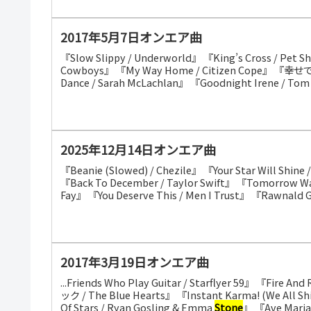
2017年5月7日オンエア曲
『Slow Slippy / Underworld』 『King’s Cross / Pet Sh
Cowboys』 『My Way Home / Citizen Cope』 『幸せであ
Dance / Sarah McLachlan』 『Goodnight Irene / To
2025年12月14日オンエア曲
『Beanie (Slowed) / Chezile』 『Your Star Will Shine 
『Back To December / Taylor Swift』 『Tomorrow W
Fay』 『You Deserve This / Men I Trust』 『Rawnald Gr
2017年3月19日オンエア曲
...Friends Who Play Guitar / Starflyer 59』 『Fire 
ック / The Blue Hearts』 『Instant Karma! (We All Sh
Of Stars / Ryan Gosling & Emma
Stone
』 『Ave Maria 