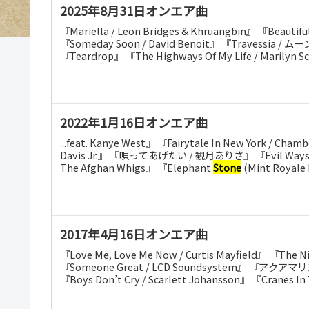
2025年8月31日オンエア曲
『Mariella / Leon Bridges & Khruangbin』 『Beautif
『Someday Soon / David Benoit』 『Travessia / 
『Teardrop』 『The Highways Of My Life / Marilyn Sc
2022年1月16日オンエア曲
...feat. Kanye West』 『Fairytale In New York / Cha
Davis Jr.』 『唄ってあげたい / 観月ありさ』 『Evil Ways / San
The Afghan Whigs』 『Elephant
Stone
(Mint Royale 
2017年4月16日オンエア曲
『Love Me, Love Me Now / Curtis Mayfield』 『The N
『Someone Great / LCD Soundsystem』 『アクアマリン / 
『Boys Don’t Cry / Scarlett Johansson』 『Cranes In 