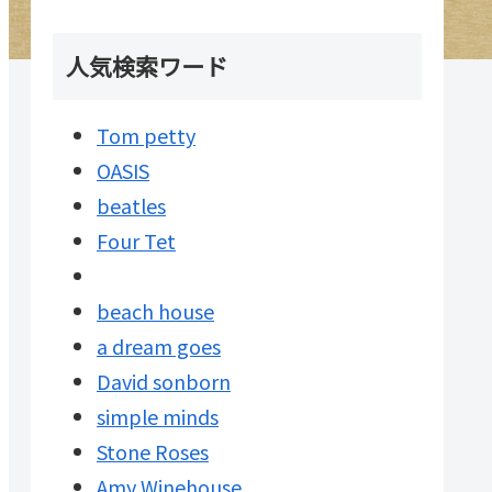
人気検索ワード
Tom petty
OASIS
beatles
Four Tet
beach house
a dream goes
David sonborn
simple minds
Stone Roses
Amy Winehouse