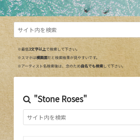
※最低
3文字以上
で検索して下さい。
※スマホは
横画面
だと検索結果が見やすいです。
※アーティスト名検索後は、念のため
曲名でも検索
して下さい。
"Stone Roses"