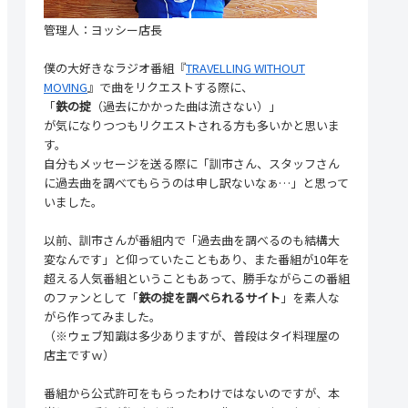
管理人：ヨッシー店長
僕の大好きなラジオ番組『
TRAVELLING WITHOUT
MOVING
』で曲をリクエストする際に、
「
鉄の掟
（過去にかかった曲は流さない）」
が気になりつつもリクエストされる方も多いかと思いま
す。
自分もメッセージを送る際に「訓市さん、スタッフさん
に過去曲を調べてもらうのは申し訳ないなぁ…」と思って
いました。
以前、訓市さんが番組内で「過去曲を調べるのも結構大
変なんです」と仰っていたこともあり、また番組が10年を
超える人気番組ということもあって、勝手ながらこの番組
のファンとして「
鉄の掟を調べられるサイト
」を素人な
がら作ってみました。
（※ウェブ知識は多少ありますが、普段はタイ料理屋の
店主ですｗ）
番組から公式許可をもらったわけではないのですが、本