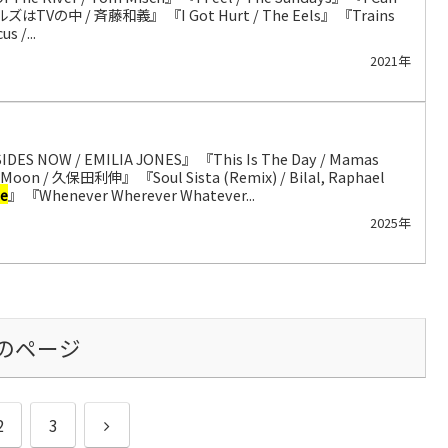
トルズはTVの中 / 斉藤和義』 『I Got Hurt / The Eels』 『Trains
us /...
2021年
IDES NOW / EMILIA JONES』 『This Is The Day / Mamas
e Moon / 久保田利伸』 『Soul Sista (Remix) / Bilal, Raphael
e
』 『Whenever Wherever Whatever...
2025年
のページ
次
2
3