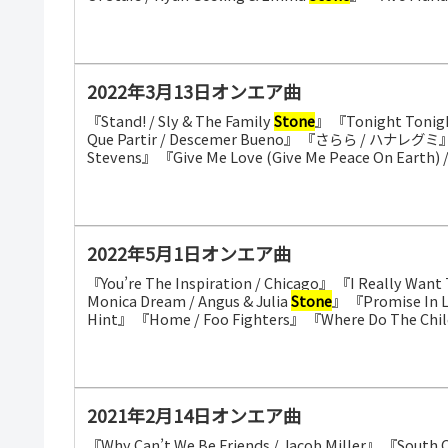
2022年3月13日オンエア曲
『Stand! / Sly & The Family
Stone
』 『Tonight Tonig
Que Partir / Descemer Bueno』 『さらら / ハナレグミ』 『W
Stevens』 『Give Me Love (Give Me Peace On Earth) /
2022年5月1日オンエア曲
『You’re The Inspiration / Chicago』 『I Really Wa
Monica Dream / Angus & Julia
Stone
』 『Promise In Lo
Hint』 『Home / Foo Fighters』 『Where Do The Childr
2021年2月14日オンエア曲
『Why Can’t We Be Friends / Jacob Miller』 『South O