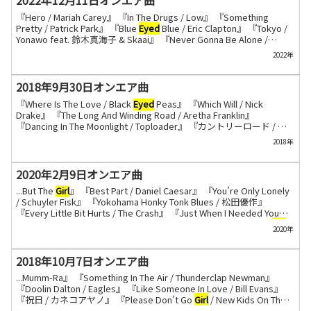
2022年12月11日オンエア曲
『Hero / Mariah Carey』 『In The Drugs / Low』 『Something
Pretty / Patrick Park』 『Blue
Eyed
Blue / Eric Clapton』 『Tokyo /
Yonawo feat. 鈴木真海子 & Skaai』 『Never Gonna Be Alone /
Jacob Collier』 『Shotgun / Ida』 『Bubble Gum / Clairo』 『To Be
2022年
Or Not To Be In Love /...
2018年9月30日オンエア曲
『Where Is The Love / Black
Eyed
Peas』 『Which Will / Nick
Drake』 『The Long And Winding Road / Aretha Franklin』
『Dancing In The Moonlight / Toploader』 『カントリーロード / 本
名陽子』 『Now You’re Not Here / Swing Out Sister』 『Fast Car /
2018年
Tracy Chapman』 『Reservations / Wilco』 『Blue Line Swinger /...
2020年2月9日オンエア曲
...But The
Girl
』 『Best Part / Daniel Caesar』 『You’re Only Lonely
/ Schuyler Fisk』 『Yokohama Honky Tonk Blues / 松田優作』
『Every Little Bit Hurts / The Crash』 『Just When I Needed You
Most / Randy Van Warmer』 『Action / Allem Iversom』 『The
Girl
2020年
From Ipanema / Nat King Cole』 ...
2018年10月7日オンエア曲
...Mumm-Ra』 『Something In The Air / Thunderclap Newman』
『Doolin Dalton / Eagles』 『Like Someone In Love / Bill Evans』
『祝日 / カネコアヤノ』 『Please Don’t Go
Girl
/ New Kids On The
Block』 『I Need Love / L.L.Cool J』 『Mike Mills / Air』