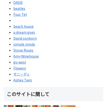
OASIS
beatles
Four Tet
beach house
a dream goes
David sonborn
simple minds
Stone Roses
Amy Winehouse
go west
Flowers
サニーディ
Aphex Twin
このサイトに関して