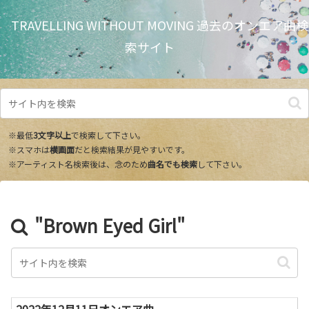
TRAVELLING WITHOUT MOVING 過去のオンエア曲検
索サイト
※最低
3文字以上
で検索して下さい。
※スマホは
横画面
だと検索結果が見やすいです。
※アーティスト名検索後は、念のため
曲名でも検索
して下さい。
"Brown Eyed Girl"