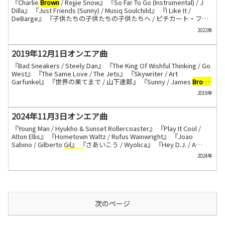
『Charlie
Brown
/ Rejjie Snow』 『So Far To Go (Instrumental) / J
Dilla』 『Just Friends (Sunny) / Musiq Soulchild』 『I Like It /
DeBarge』 『子供たちの子供たちの子供たちへ / ピチカート・ファ
イブ』 『Now You’re Not Here (Ambient Mix) / Swing Out Sister』
2022年
『Why Don’t You / Cleo Sol』 『Untitled #5 / Jim O’Rourke』 『のう
てんき野郎 /...
2019年12月1日オンエア曲
『Bad Sneakers / Steely Dan』 『The King Of Wishful Thinking / Go
West』 『The Same Love / The Jets』 『Skywriter / Art
Garfunkel』 『世界の果てまで / 山下達郎』 『Sunny / James
Brown
feat. Marva Whitney』 『Day Dreaming / Aretha Franklin』 『(At
2019年
Your Best) You’re Love / The Isley Brothers』 『I Will Take...
2024年11月3日オンエア曲
『Young Man / Hyukho & Sunset Rollercoaster』 『Play It Cool /
Alton Ellis』 『Hometown Waltz / Rufus Wainwright』 『Joao
Sabino / Gilberto Gil』 『さあいこう / Wyolica』 『Hey D.J. / A
Lighter Shade Of
Brown
』 『Mary Jane (All Night Long) / Mary J.
2024年
Blige』 『John Redcorn / SiR』 『Cody / Mogwai』...
次のページ