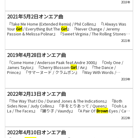
2018年
『Downtown Train / Everything But The
Girl
』 ...
2021年5月2日オンエア曲
『Take Me Home (Extended Remix) / Phil Collins』 『I Always Was
Your
Girl
/ Everything But The
Girl
』 『Never Change / Jeremy
Passion & Melissa Polinar』 『Sweet Virginia / The Rolling Stones』
『われらの旅立ち / 荒木一郎』 『Radio King Dom / The Beach
2021年
Boys』 『Alan’s Psychedelic Breakfast / Pink Floyo』 『I Knew...
2019年4月28日オンエア曲
『Come Home / Anderson Paak feat.Andre 3000』 『Only One /
James Taylor』 『Cherry Blossom
Girl
/ Air』 『The Dance /
Prince』 『サマーヌード / クラムボン』 『Way With Words /
Bahamas』 『I’m So Lonesome I Could Cry / Jools Holland &
2019年
Richard Hawley』 『Small Town
Girl
/ Tracy Thorne』 『Airbag /
Radiohead』...
2022年2月13日オンエア曲
『The Way That I Do / Durand Jones & The Indications』 『Both
Sides Now / Judy Collins』 『手をとりあって / Queen』 『Ooh La
La / The Faces』 『踊り子 / Vaundy』 『A Pair Of
Brown
Eyes / Cat
Power』 『On The Level / Mac DeMarco』 『Broken / Teenage
2022年
Fanclub』 『Aline / Christophe』...
2022年4月10日オンエア曲