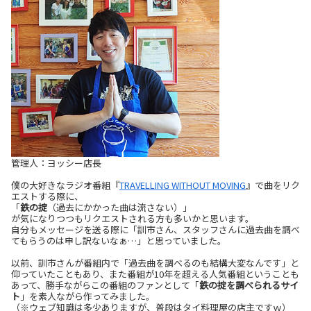
管理人：ヨッシー店長
僕の大好きなラジオ番組『
TRAVELLING WITHOUT MOVING
』で曲をリク
エストする際に、
「
鉄の掟
（過去にかかった曲は流さない）」
が気になりつつもリクエストされる方も多いかと思います。
自分もメッセージを送る際に「訓市さん、スタッフさんに過去曲を調べ
てもらうのは申し訳ないなぁ…」と思っていました。
以前、訓市さんが番組内で「過去曲を調べるのも結構大変なんです」と
仰っていたこともあり、また番組が10年を超える人気番組ということも
あって、勝手ながらこの番組のファンとして「
鉄の掟を調べられるサイ
ト
」を素人ながら作ってみました。
（※ウェブ知識は多少ありますが、普段はタイ料理屋の店主ですｗ）